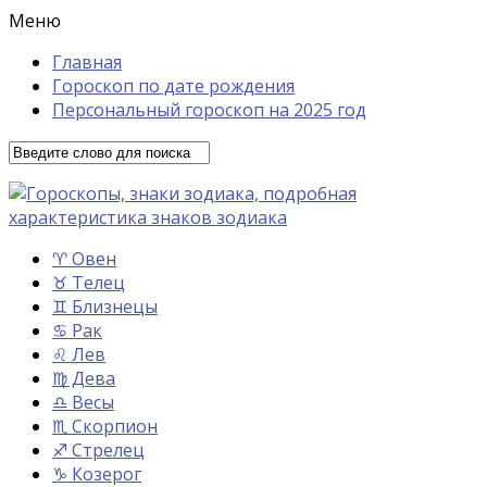
Меню
Главная
Гороскоп по дате рождения
Персональный гороскоп на 2025 год
♈ Овен
♉ Телец
♊ Близнецы
♋ Рак
♌ Лев
♍ Дева
♎ Весы
♏ Скорпион
♐ Стрелец
♑ Козерог