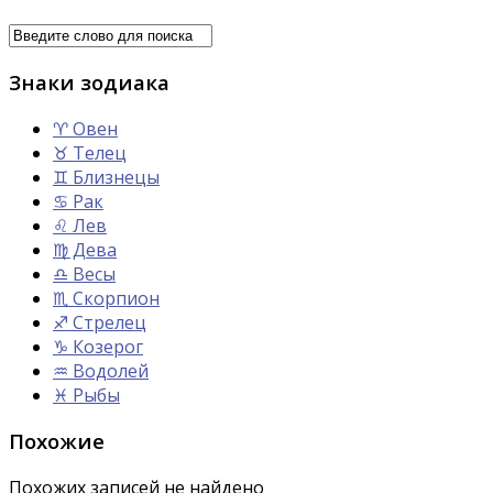
Знаки зодиака
♈ Овен
♉ Телец
♊ Близнецы
♋ Рак
♌ Лев
♍ Дева
♎ Весы
♏ Скорпион
♐ Стрелец
♑ Козерог
♒ Водолей
♓ Рыбы
Похожие
Похожих записей не найдено