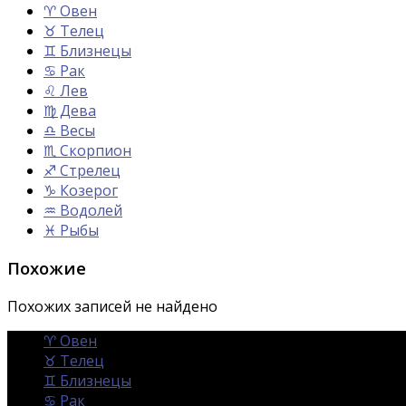
♈ Овен
♉ Телец
♊ Близнецы
♋ Рак
♌ Лев
♍ Дева
♎ Весы
♏ Скорпион
♐ Стрелец
♑ Козерог
♒ Водолей
♓ Рыбы
Похожие
Похожих записей не найдено
♈ Овен
♉ Телец
♊ Близнецы
♋ Рак