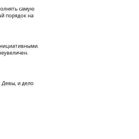
полнять самую
ый порядок на
ынициативными.
реувеличен.
Девы, и дело