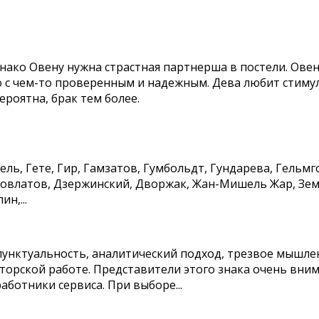
ако Овену нужна страстная партнерша в постели. Овен
ло с чем-то проверенным и надежным. Дева любит сти
роятна, брак тем более.
ель, Гете, Гир, Гамзатов, Гумбольдт, Гундарева, Гельмг
 Довлатов, Дзержинский, Дворжак, Жан-Мишель Жар, Зе
н,...
унктуальность, аналитический подход, трезвое мышле
орской работе. Представители этого знака очень вним
аботники сервиса. При выборе...