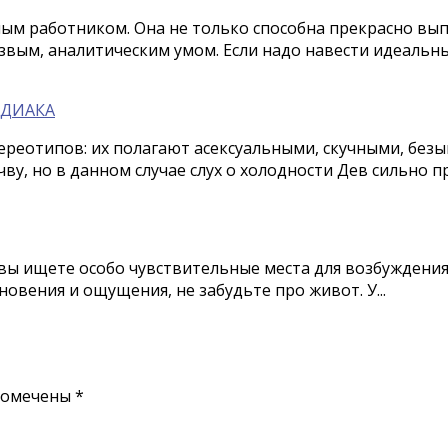
мым работником. Она не только способна прекрасно вы
езвым, аналитическим умом. Если надо навести идеальн
ОДИАКА
ереотипов: их полагают асексуальными, скучными, без
ву, но в данном случае слух о холодности Дев сильно п
 ищете особо чувствительные места для возбуждения 
овения и ощущения, не забудьте про живот. У...
помечены
*