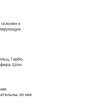
 склонен к
мулирующую
ольц, Гарбо,
мфира, Шон
ние.
ательны, из них