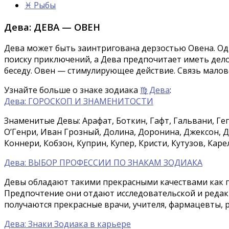
♓ Рыбы
Дева: ДЕВА — ОВЕН
Дева может быть заинтригована дерзостью Овена. Одн
поиску приключений, а Дева предпочитает иметь де
беседу. Овен — стимулирующее действие. Связь малове
Узнайте больше о знаке зодиака
♍ Дева
:
Дева: ГОРОСКОП И ЗНАМЕНИТОСТИ
Знаменитые Девы: Арафат, Боткин, Гафт, Гальвани, Гег
О’Генри, Иван Грозный, Долина, Доронина, Джексон,
Коннери, Кобзон, Куприн, Купер, Кристи, Кутузов, Карели
Дева: ВЫБОР ПРОФЕССИИ ПО ЗНАКАМ ЗОДИАКА
Девы обладают такими прекрасными качествами как п
Предпочтение они отдают исследовательской и редакт
получаются прекрасные врачи, учителя, фармацевты, р
Дева: Знаки Зодиака в карьере