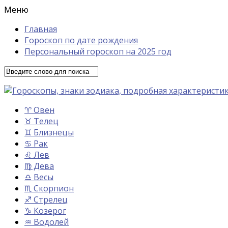
Меню
Главная
Гороскоп по дате рождения
Персональный гороскоп на 2025 год
♈ Овен
♉ Телец
♊ Близнецы
♋ Рак
♌ Лев
♍ Дева
♎ Весы
♏ Скорпион
♐ Стрелец
♑ Козерог
♒ Водолей